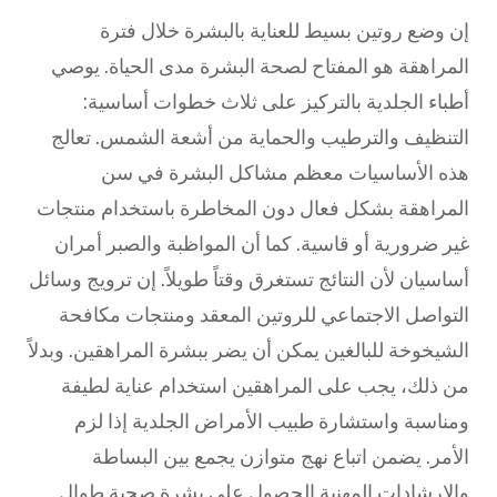
إن وضع روتين بسيط للعناية بالبشرة خلال فترة
المراهقة هو المفتاح لصحة البشرة مدى الحياة. يوصي
أطباء الجلدية بالتركيز على ثلاث خطوات أساسية:
التنظيف والترطيب والحماية من أشعة الشمس. تعالج
هذه الأساسيات معظم مشاكل البشرة في سن
المراهقة بشكل فعال دون المخاطرة باستخدام منتجات
غير ضرورية أو قاسية. كما أن المواظبة والصبر أمران
أساسيان لأن النتائج تستغرق وقتاً طويلاً. إن ترويج وسائل
التواصل الاجتماعي للروتين المعقد ومنتجات مكافحة
الشيخوخة للبالغين يمكن أن يضر ببشرة المراهقين. وبدلاً
من ذلك، يجب على المراهقين استخدام عناية لطيفة
ومناسبة واستشارة طبيب الأمراض الجلدية إذا لزم
الأمر. يضمن اتباع نهج متوازن يجمع بين البساطة
والإرشادات المهنية الحصول على بشرة صحية طوال