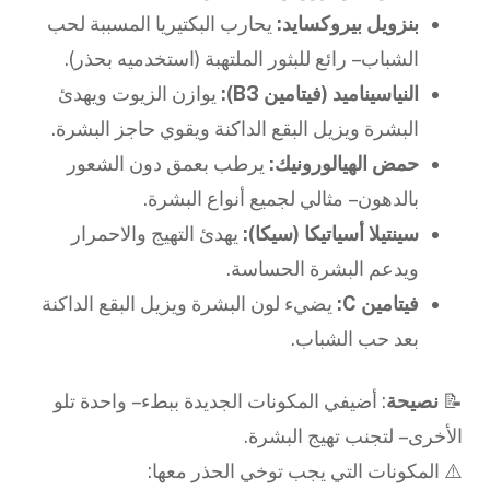
بنزويل بيروكسايد:
يحارب البكتيريا المسببة لحب
الشباب – رائع للبثور الملتهبة (استخدميه بحذر).
النياسيناميد (فيتامين B3):
يوازن الزيوت ويهدئ
البشرة ويزيل البقع الداكنة ويقوي حاجز البشرة.
حمض الهيالورونيك:
يرطب بعمق دون الشعور
بالدهون – مثالي لجميع أنواع البشرة.
سينتيلا أسياتيكا (سيكا):
يهدئ التهيج والاحمرار
ويدعم البشرة الحساسة.
فيتامين C:
يضيء لون البشرة ويزيل البقع الداكنة
بعد حب الشباب.
📝
نصيحة
: أضيفي المكونات الجديدة ببطء – واحدة تلو
الأخرى – لتجنب تهيج البشرة.
⚠️ المكونات التي يجب توخي الحذر معها: